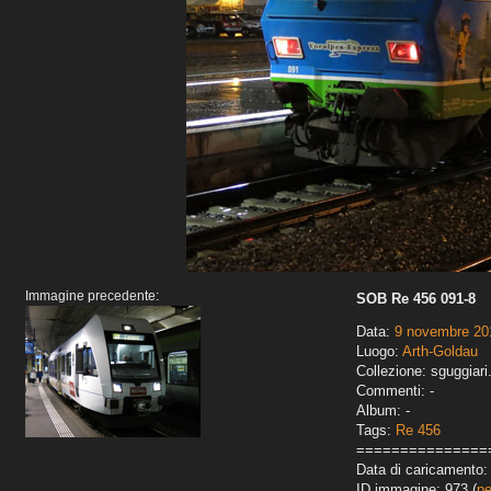
Immagine precedente:
SOB Re 456 091-8
Data:
9 novembre 20
Luogo:
Arth-Goldau
Collezione: sguggiari
Commenti: -
Album: -
Tags:
Re 456
===============
Data di caricamento: 
ID immagine: 973 (
pe