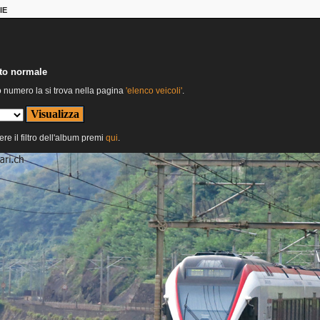
IE
nto normale
o numero la si trova nella pagina
'elenco veicoli'
.
ere il filtro dell'album premi
qui
.