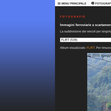
MENU PRINCIPALE
FOTOGRAF
F O T O G R A F I E
Immagini ferroviarie a scartame
La suddivisione dei veicoli per singol
Album visualizzato:
FLIRT
. Per rimuov