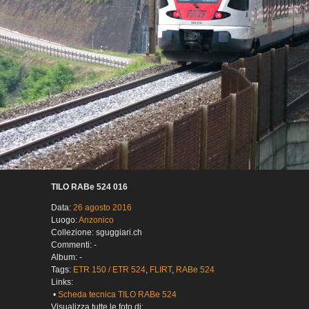
TILO RABe 524 016
Data:
26 agosto 2016
Luogo:
Anzonico
Collezione: sguggiari.ch
Commenti: -
Album: -
Tags:
ETR 150 / ETR 524
,
FLIRT
,
RABe 524
Links:
•
Scheda tecnica TILO RABe 524
Visualizza tutte le foto di: