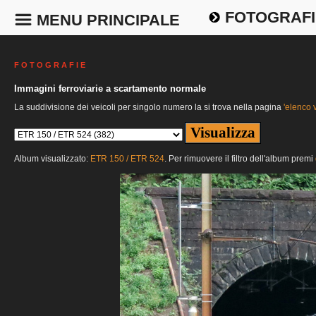
FOTOGRAFI
MENU PRINCIPALE
F O T O G R A F I E
Immagini ferroviarie a scartamento normale
La suddivisione dei veicoli per singolo numero la si trova nella pagina
'elenco v
Album visualizzato:
ETR 150 / ETR 524
. Per rimuovere il filtro dell'album premi