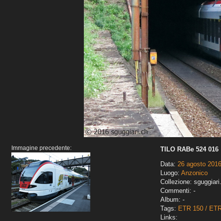
Immagine precedente:
TILO RABe 524 016
Data:
26 agosto 201
Luogo:
Anzonico
Collezione: sguggiari
Commenti: -
Album: -
Tags:
ETR 150 / ET
Links: