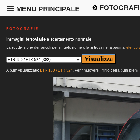
FOTOGRAFI
MENU PRINCIPALE
F O T O G R A F I E
Immagini ferroviarie a scartamento normale
La suddivisione dei veicoli per singolo numero la si trova nella pagina
'elenco v
Album visualizzato:
ETR 150 / ETR 524
. Per rimuovere il filtro dell'album premi