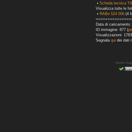
•
Scheda tecnica T
Visualizza tutte le fot
•
RABe 524 006
(4 f
===============
Data di caricamento: 
ID immagine: 877 (
pe
Visualizzazioni: 1783
Segnala
qui
dei dati 
Sandro Gug