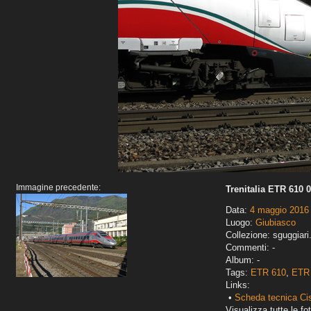
Immagine precedente:
Trenitalia ETR 610 
Data:
4 maggio 2016
Luogo:
Giubiasco
Collezione: sguggiari
Commenti: -
Album: -
Tags:
ETR 610
,
ETR 
Links:
•
Scheda tecnica Ci
Visualizza tutte le fot