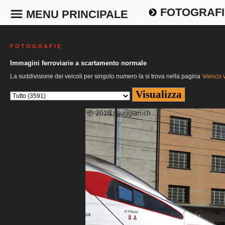
FOTOGRAFI
MENU PRINCIPALE
F O T O G R A F I E
Immagini ferroviarie a scartamento normale
La suddivisione dei veicoli per singolo numero la si trova nella pagina
'elenco v