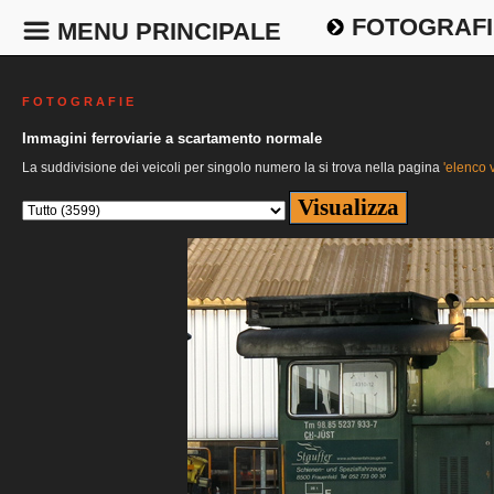
FOTOGRAFI
MENU PRINCIPALE
F O T O G R A F I E
Immagini ferroviarie a scartamento normale
La suddivisione dei veicoli per singolo numero la si trova nella pagina
'elenco v