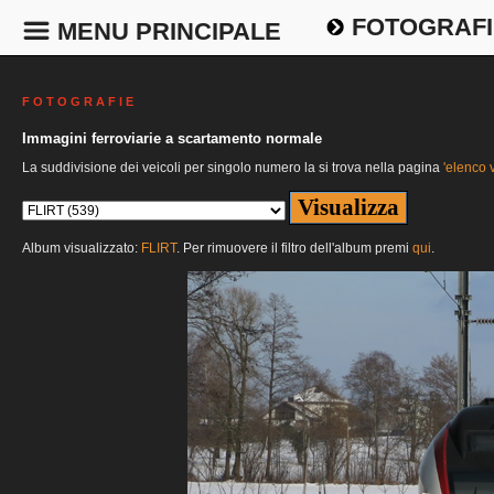
FOTOGRAFI
MENU PRINCIPALE
F O T O G R A F I E
Immagini ferroviarie a scartamento normale
La suddivisione dei veicoli per singolo numero la si trova nella pagina
'elenco v
Album visualizzato:
FLIRT
. Per rimuovere il filtro dell'album premi
qui
.