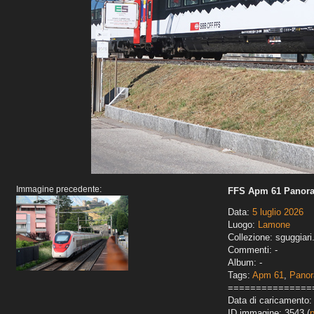
Immagine precedente:
FFS Apm 61 Panoram
Data:
5 luglio 2026
Luogo:
Lamone
Collezione: sguggiari
Commenti: -
Album: -
Tags:
Apm 61
,
Pano
===============
Data di caricamento:
ID immagine: 3543 (