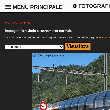
FOTOGRAFI
MENU PRINCIPALE
F O T O G R A F I E
Immagini ferroviarie a scartamento normale
La suddivisione dei veicoli per singolo numero la si trova nella pagina
'elenco v