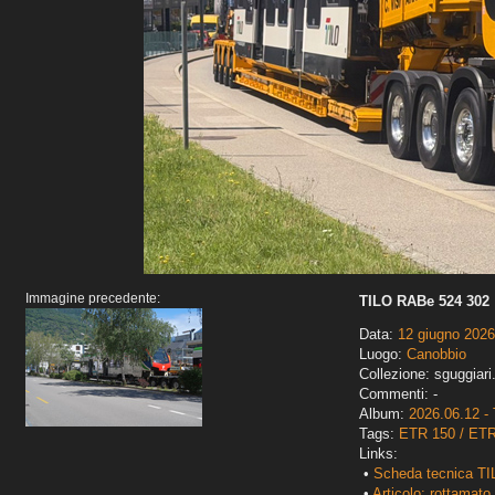
Immagine precedente:
TILO RABe 524 302
Data:
12 giugno 2026
Luogo:
Canobbio
Collezione: sguggiari
Commenti: -
Album:
2026.06.12 - 
Tags:
ETR 150 / ET
Links:
•
Scheda tecnica TI
•
Articolo: rottamato 