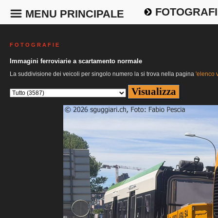
FOTOGRAFI
MENU PRINCIPALE
F O T O G R A F I E
Immagini ferroviarie a scartamento normale
La suddivisione dei veicoli per singolo numero la si trova nella pagina
'elenco v