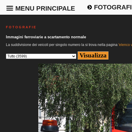
FOTOGRAFI
MENU PRINCIPALE
F O T O G R A F I E
Immagini ferroviarie a scartamento normale
La suddivisione dei veicoli per singolo numero la si trova nella pagina
'elenco v