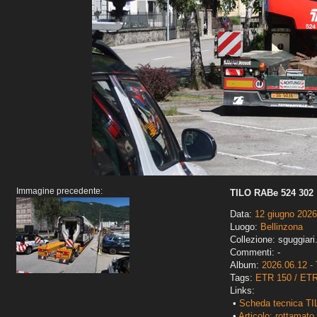
Immagine precedente:
TILO RABe 524 302
Data:
12 giugno 2026
Luogo:
Bellinzona
Collezione: sguggiari
Commenti: -
Album:
2026.06.12 - 
Tags:
ETR 150 / ET
Links:
•
Scheda tecnica TI
•
Articolo: rottamato 