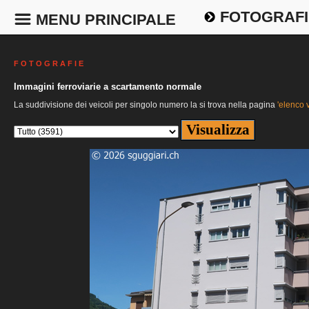
FOTOGRAFI
MENU PRINCIPALE
F O T O G R A F I E
Immagini ferroviarie a scartamento normale
La suddivisione dei veicoli per singolo numero la si trova nella pagina
'elenco v