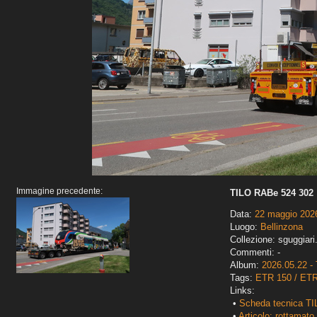
Immagine precedente:
TILO RABe 524 302
Data:
22 maggio 202
Luogo:
Bellinzona
Collezione: sguggiari
Commenti: -
Album:
2026.05.22 - 
Tags:
ETR 150 / ET
Links:
•
Scheda tecnica TI
•
Articolo: rottamato 