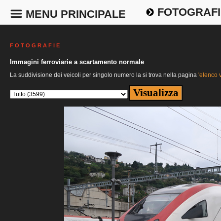
FOTOGRAFI
MENU PRINCIPALE
F O T O G R A F I E
Immagini ferroviarie a scartamento normale
La suddivisione dei veicoli per singolo numero la si trova nella pagina
'elenco v