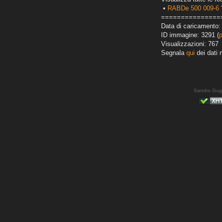
•
RABDe 500 009-6 'F
===============
Data di caricamento:
ID immagine: 3291 (
Visualizzazioni: 767
Segnala
qui
dei dati 
Sandro Gug