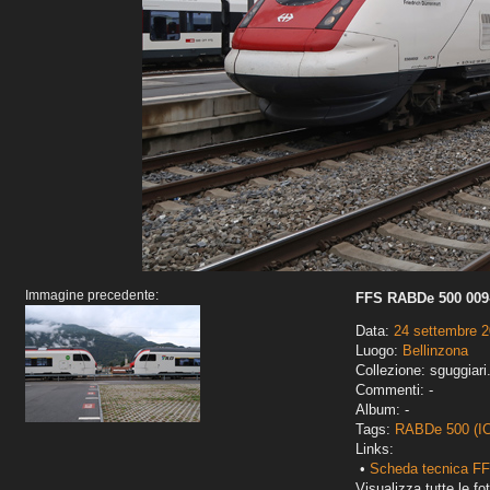
Immagine precedente:
FFS RABDe 500 009-
Data:
24 settembre 
Luogo:
Bellinzona
Collezione: sguggiari
Commenti: -
Album: -
Tags:
RABDe 500 (I
Links:
•
Scheda tecnica F
Visualizza tutte le fot