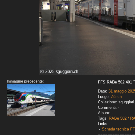
Immagine precedente:
FFS RABe 502 401 '
Data:
31 maggio 202
Luogo:
Zürich
Collezione: sguggiari
Commenti: -
Album: -
Tags:
RABe 502 / RA
Links:
•
Scheda tecnica F
===============