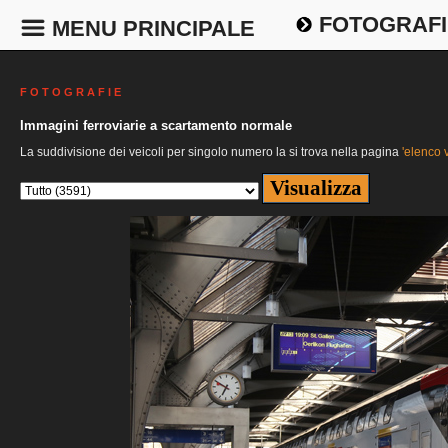
FOTOGRAFI
MENU PRINCIPALE
F O T O G R A F I E
Immagini ferroviarie a scartamento normale
La suddivisione dei veicoli per singolo numero la si trova nella pagina
'elenco v