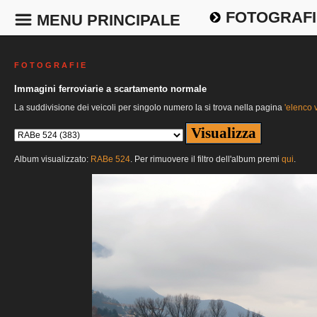
FOTOGRAFI
MENU PRINCIPALE
F O T O G R A F I E
Immagini ferroviarie a scartamento normale
La suddivisione dei veicoli per singolo numero la si trova nella pagina
'elenco v
Album visualizzato:
RABe 524
. Per rimuovere il filtro dell'album premi
qui
.