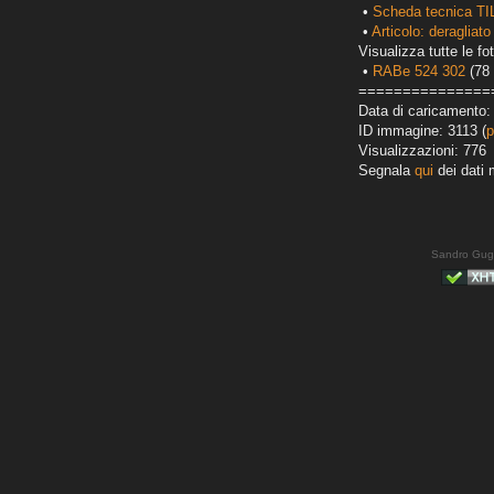
•
Scheda tecnica TI
•
Articolo: deragliato
Visualizza tutte le fot
•
RABe 524 302
(78 
===============
Data di caricamento:
ID immagine: 3113 (
p
Visualizzazioni: 776
Segnala
qui
dei dati 
Sandro Gug