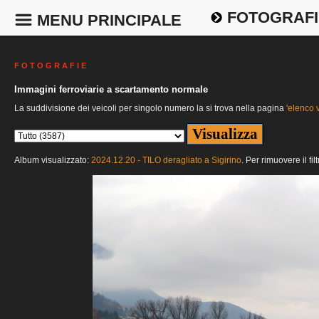
FOTOGRAFI
MENU PRINCIPALE
F O T O G R A F I E
Immagini ferroviarie a scartamento normale
La suddivisione dei veicoli per singolo numero la si trova nella pagina
'elenco v
Album visualizzato:
2024.12.20 - TILO deragliato a Sigirino
. Per rimuovere il fi