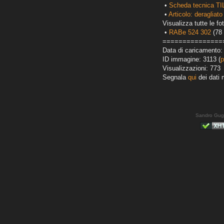
•
Scheda tecnica TI
•
Articolo: deragliato
Visualizza tutte le fot
•
RABe 524 302
(78 
===============
Data di caricamento:
ID immagine: 3113 (
p
Visualizzazioni: 773
Segnala
qui
dei dati 
Sandro Gug