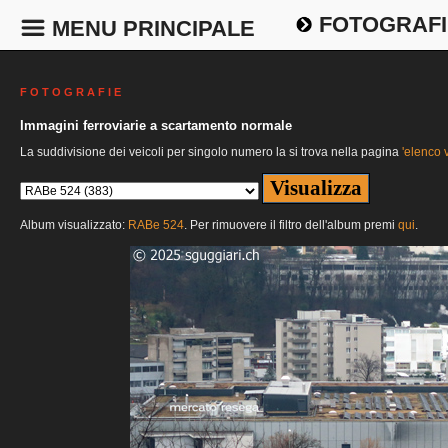
FOTOGRAFI
MENU PRINCIPALE
F O T O G R A F I E
Immagini ferroviarie a scartamento normale
La suddivisione dei veicoli per singolo numero la si trova nella pagina
'elenco v
Album visualizzato:
RABe 524
. Per rimuovere il filtro dell'album premi
qui
.