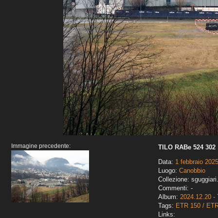
Immagine precedente:
TILO RABe 524 302
Data:
1 febbraio 202
Luogo:
Canobbio
Collezione: sguggiari
Commenti: -
Album:
2024.12.20 - 
Tags:
ETR 150 / ET
Links: