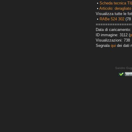
•
Scheda tecnica TI
•
Articolo: deragliato
Visualizza tutte le fot
•
RABe 524 302
(78 
===============
Data di caricamento:
ID immagine: 3112 (
p
Visualizzazioni: 738
Segnala
qui
dei dati 
Sandro Gug