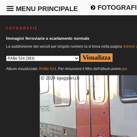
FOTOGRAFI
MENU PRINCIPALE
F O T O G R A F I E
Immagini ferroviarie a scartamento normale
La suddivisione dei veicoli per singolo numero la si trova nella pagina
'elenco v
Album visualizzato:
RABe 524
. Per rimuovere il filtro dell'album premi
qui
.