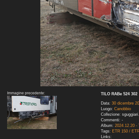
Immagine precedente:
TILO RABe 524 302
Data:
30 dicembre 2
Luogo:
Canobbio
Collezione: sguggiari
Commenti: -
Album:
2024.12.20 - 
Tags:
ETR 150 / ET
Links: