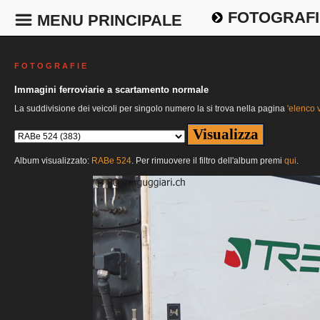
FOTOGRAFI
MENU PRINCIPALE
F O T O G R A F I E
Immagini ferroviarie a scartamento normale
La suddivisione dei veicoli per singolo numero la si trova nella pagina
'elenco v
Album visualizzato:
RABe 524
. Per rimuovere il filtro dell'album premi
qui
.