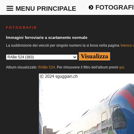
FOTOGRAFI
MENU PRINCIPALE
F O T O G R A F I E
Immagini ferroviarie a scartamento normale
La suddivisione dei veicoli per singolo numero la si trova nella pagina
'elenco v
Album visualizzato:
RABe 524
. Per rimuovere il filtro dell'album premi
qui
.