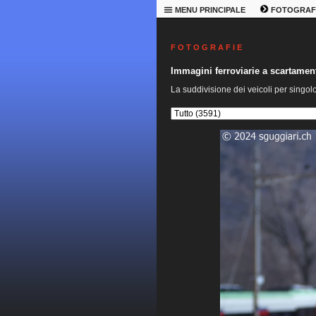
MENU PRINCIPALE
FOTOGRAF
F O T O G R A F I E
Immagini ferroviarie a scartame
La suddivisione dei veicoli per singol