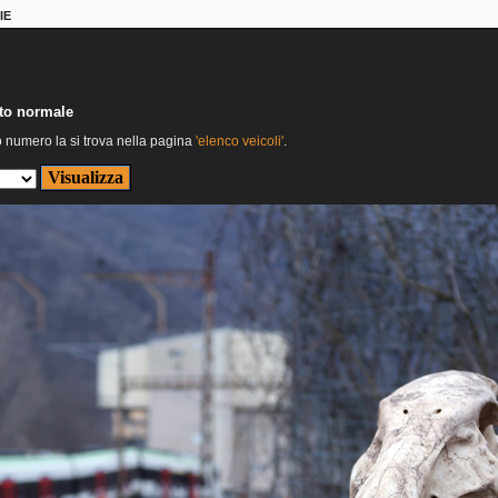
IE
nto normale
o numero la si trova nella pagina
'elenco veicoli'
.