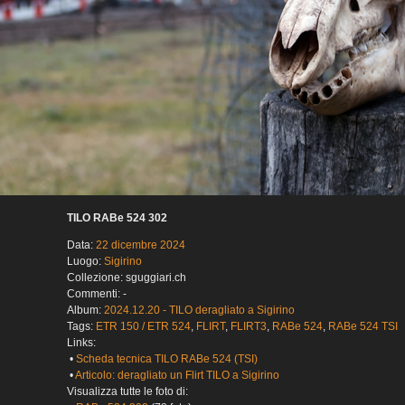
TILO RABe 524 302
Data:
22 dicembre 2024
Luogo:
Sigirino
Collezione: sguggiari.ch
Commenti: -
Album:
2024.12.20 - TILO deragliato a Sigirino
Tags:
ETR 150 / ETR 524
,
FLIRT
,
FLIRT3
,
RABe 524
,
RABe 524 TSI
Links:
•
Scheda tecnica TILO RABe 524 (TSI)
•
Articolo: deragliato un Flirt TILO a Sigirino
Visualizza tutte le foto di: