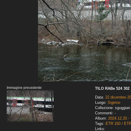
Immagine precedente:
TILO RABe 524 302
Data:
22 dicembre 2
Luogo:
Sigirino
Collezione: sguggiari
Commenti: -
Album:
2024.12.20 - 
Tags:
ETR 150 / ET
Links: