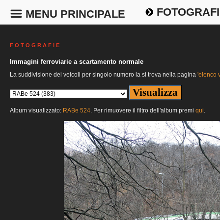
FOTOGRAFI
MENU PRINCIPALE
F O T O G R A F I E
Immagini ferroviarie a scartamento normale
La suddivisione dei veicoli per singolo numero la si trova nella pagina
'elenco v
Album visualizzato:
RABe 524
. Per rimuovere il filtro dell'album premi
qui
.