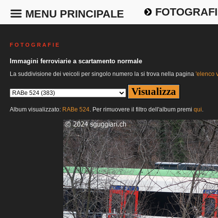
FOTOGRAFI
MENU PRINCIPALE
F O T O G R A F I E
Immagini ferroviarie a scartamento normale
La suddivisione dei veicoli per singolo numero la si trova nella pagina
'elenco v
Album visualizzato:
RABe 524
. Per rimuovere il filtro dell'album premi
qui
.