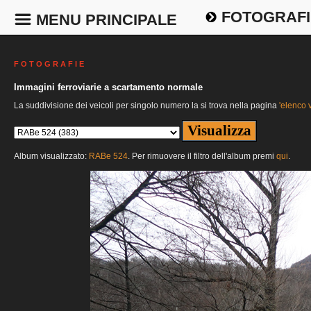
FOTOGRAFI
MENU PRINCIPALE
F O T O G R A F I E
Immagini ferroviarie a scartamento normale
La suddivisione dei veicoli per singolo numero la si trova nella pagina
'elenco v
Album visualizzato:
RABe 524
. Per rimuovere il filtro dell'album premi
qui
.