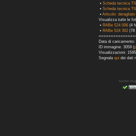
•
Scheda tecnica TI
•
Scheda tecnica T
•
Articolo: deragliato
Visualizza tutte le fot
•
RABe 524 006
(4 f
•
RABe 524 302
(78 
===============
Data di caricamento:
ID immagine: 3059 (
Visualizzazioni: 1595
Segnala
qui
dei dati 
Sandro Gug