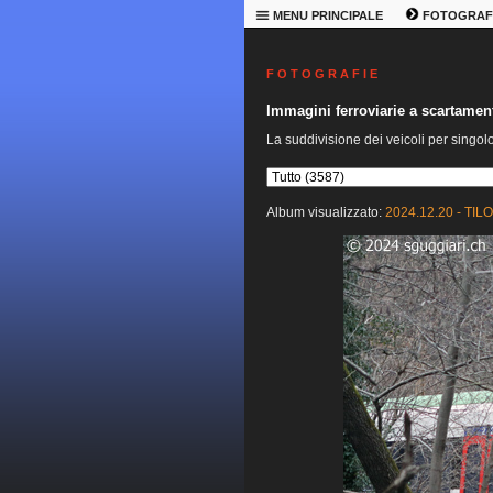
MENU PRINCIPALE
FOTOGRAF
F O T O G R A F I E
Immagini ferroviarie a scartame
La suddivisione dei veicoli per singol
Album visualizzato:
2024.12.20 - TILO 