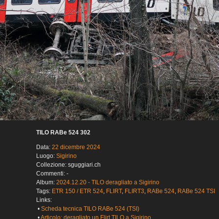
TILO RABe 524 302
Data:
22 dicembre 2024
Luogo:
Sigirino
Collezione: sguggiari.ch
Commenti: -
Album:
2024.12.20 - TILO deragliato a Sigirino
Tags:
ETR 150 / ETR 524
,
FLIRT
,
FLIRT3
,
RABe 524
,
RABe 524 TSI
Links:
•
Scheda tecnica TILO RABe 524 (TSI)
•
Articolo: deragliato un Flirt TILO a Sigirino