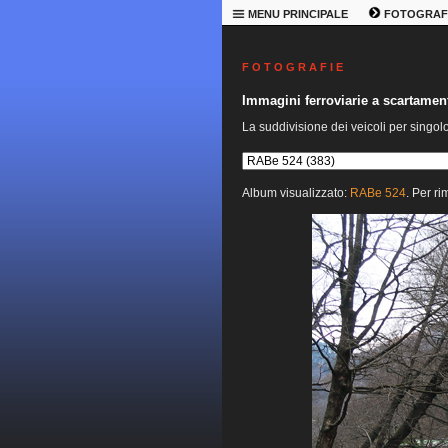
MENU PRINCIPALE
FOTOGRAF
F O T O G R A F I E
Immagini ferroviarie a scartame
La suddivisione dei veicoli per singol
Album visualizzato:
RABe 524
. Per ri