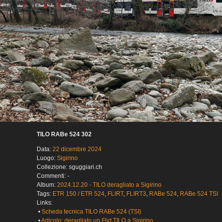
TILO RABe 524 302
Data:
22 dicembre 2024
Luogo:
Sigirino
Collezione: sguggiari.ch
Commenti: -
Album:
2024.12.20 - TILO deragliato a Sigirino
Tags:
ETR 150 / ETR 524
,
FLIRT
,
FLIRT3
,
RABe 524
,
RABe 524 TSI
Links:
•
Scheda tecnica TILO RABe 524 (TSI)
•
Articolo: deragliato un Flirt TILO a Sigirino