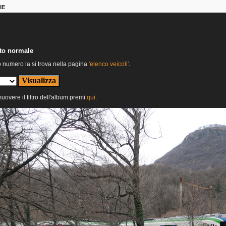
IE
nto normale
o numero la si trova nella pagina
'elenco veicoli'
.
muovere il filtro dell'album premi
qui
.