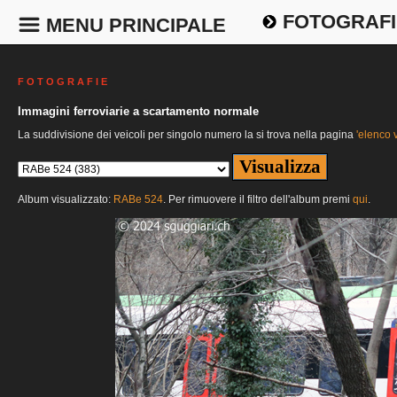
FOTOGRAFI
MENU PRINCIPALE
F O T O G R A F I E
Immagini ferroviarie a scartamento normale
La suddivisione dei veicoli per singolo numero la si trova nella pagina
'elenco v
Album visualizzato:
RABe 524
. Per rimuovere il filtro dell'album premi
qui
.