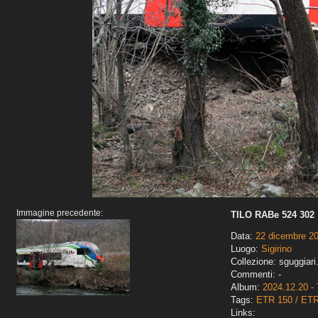
Immagine precedente:
TILO RABe 524 302
Data:
22 dicembre 2
Luogo:
Sigirino
Collezione: sguggiari
Commenti: -
Album:
2024.12.20 - 
Tags:
ETR 150 / ET
Links: