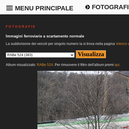
FOTOGRAFI
MENU PRINCIPALE
F O T O G R A F I E
Immagini ferroviarie a scartamento normale
La suddivisione dei veicoli per singolo numero la si trova nella pagina
'elenco v
Album visualizzato:
RABe 524
. Per rimuovere il filtro dell'album premi
qui
.