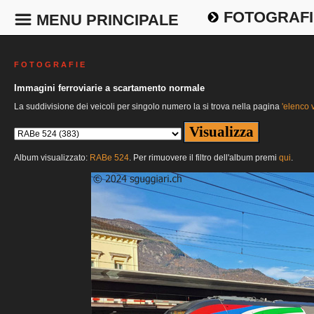
FOTOGRAFI
MENU PRINCIPALE
F O T O G R A F I E
Immagini ferroviarie a scartamento normale
La suddivisione dei veicoli per singolo numero la si trova nella pagina
'elenco v
Album visualizzato:
RABe 524
. Per rimuovere il filtro dell'album premi
qui
.