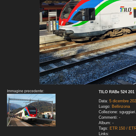
Immagine precedente:
TILO RABe 524 201 '
Data:
5 dicembre 20
Luogo:
Bellinzona
Collezione: sguggiari
Commenti: -
Album: -
Tags:
ETR 150 / ET
Links: