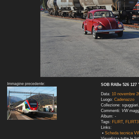
Immagine precedente:
SOB RABe 526 127 '
Data:
10 novembre 2
Luogo:
Cadenazzo
Collezione: sguggiari
Commenti:
VW maggi
Album: -
Tags:
FLIRT
,
FLIRT3
Links:
•
Scheda tecnica VW
Visualizza tutte le fot