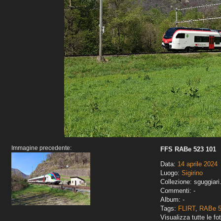
Immagine precedente:
FFS RABe 523 101
Data:
14 aprile 2024
Luogo:
Sigirino
Collezione: sguggiari
Commenti: -
Album: -
Tags:
FLIRT
,
RABe 
Visualizza tutte le fot