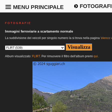
FOTOGRAFI
MENU PRINCIPALE
F O T O G R A F I E
Immagini ferroviarie a scartamento normale
La suddivisione dei veicoli per singolo numero la si trova nella pagina
'elenco v
Album visualizzato:
FLIRT
. Per rimuovere il filtro dell'album premi
qui
.