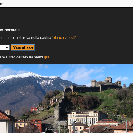
IE
nto normale
o numero la si trova nella pagina
'elenco veicoli'
.
ere il filtro dell'album premi
qui
.