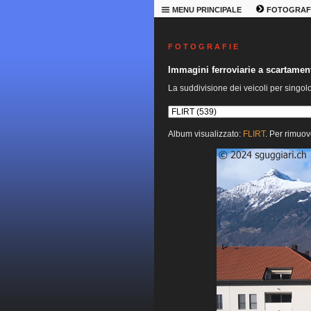
MENU PRINCIPALE
FOTOGRAF
F O T O G R A F I E
Immagini ferroviarie a scartame
La suddivisione dei veicoli per singol
Album visualizzato:
FLIRT
. Per rimuov