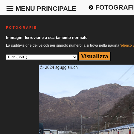
FOTOGRAFI
MENU PRINCIPALE
F O T O G R A F I E
Immagini ferroviarie a scartamento normale
La suddivisione dei veicoli per singolo numero la si trova nella pagina
'elenco v