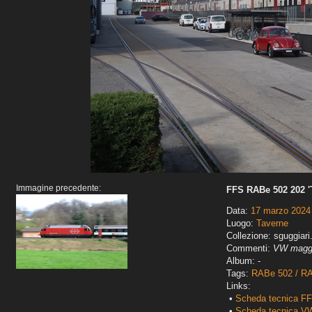
Immagine precedente:
FFS RABe 502 202 '
Data:
17 marzo 2024
Luogo:
Taverne
Collezione: sguggiari
Commenti:
VW maggi
Album: -
Tags:
RABe 502 / RA
Links:
•
Scheda tecnica F
•
Scheda tecnica VW