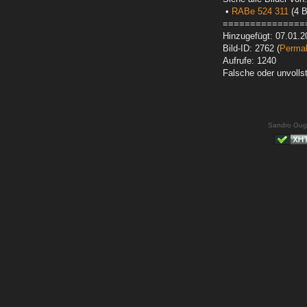
•
RABe 524 311
(4 B
===============
Hinzugefügt: 07.01.2
Bild-ID: 2762 (
Permal
Aufrufe: 1240
Falsche oder unvoll
Sandro Gug