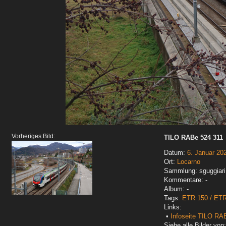
Vorheriges Bild:
TILO RABe 524 311
Datum:
6. Januar 20
Ort:
Locarno
Sammlung: sguggiari
Kommentare: -
Album: -
Tags:
ETR 150 / ET
Links:
•
Infoseite TILO RA
Siehe alle Bilder von: