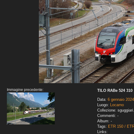
Immagine precedente:
TILO RABe 524 310
Data:
6 gennaio 2024
Luogo:
Locarno
Collezione: sguggiari
Commenti: -
Album: -
Tags:
ETR 150 / ET
Links: