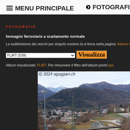
FOTOGRAFI
MENU PRINCIPALE
F O T O G R A F I E
Immagini ferroviarie a scartamento normale
La suddivisione dei veicoli per singolo numero la si trova nella pagina
'elenco v
Album visualizzato:
FLIRT
. Per rimuovere il filtro dell'album premi
qui
.