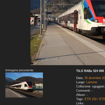
Immagine precedente:
TILO RABe 524 008
Data:
26 dicembre 2
Luogo:
Lamone
Collezione: sguggiari
Commenti: -
Album: -
Tags:
ETR 150 / ET
Links: