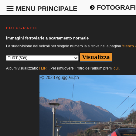
FOTOGRAFI
MENU PRINCIPALE
F O T O G R A F I E
Immagini ferroviarie a scartamento normale
La suddivisione dei veicoli per singolo numero la si trova nella pagina
'elenco v
Album visualizzato:
FLIRT
. Per rimuovere il filtro dell'album premi
qui
.