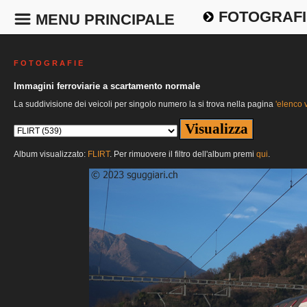
FOTOGRAFI
MENU PRINCIPALE
F O T O G R A F I E
Immagini ferroviarie a scartamento normale
La suddivisione dei veicoli per singolo numero la si trova nella pagina
'elenco v
Album visualizzato:
FLIRT
. Per rimuovere il filtro dell'album premi
qui
.