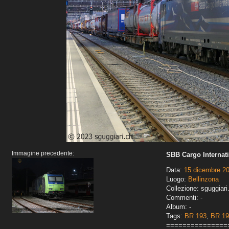
Immagine precedente:
SBB Cargo Internatio
Data:
15 dicembre 2
Luogo:
Bellinzona
Collezione: sguggiari
Commenti: -
Album: -
Tags:
BR 193
,
BR 1
===============