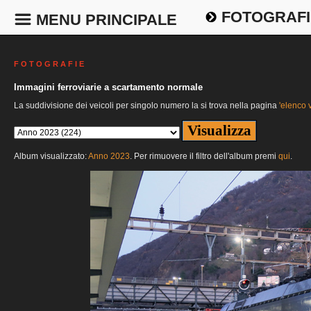
FOTOGRAFI
MENU PRINCIPALE
F O T O G R A F I E
Immagini ferroviarie a scartamento normale
La suddivisione dei veicoli per singolo numero la si trova nella pagina
'elenco v
Album visualizzato:
Anno 2023
. Per rimuovere il filtro dell'album premi
qui
.