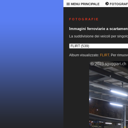
MENU PRINCIPALE
FOTOGRAF
F O T O G R A F I E
Immagini ferroviarie a scartame
La suddivisione dei veicoli per singol
Album visualizzato:
FLIRT
. Per rimuov