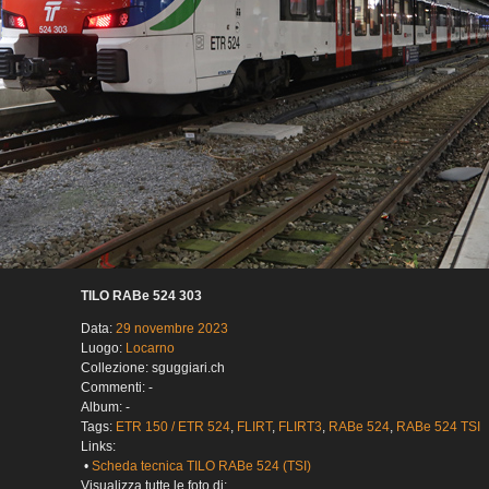
TILO RABe 524 303
Data:
29 novembre 2023
Luogo:
Locarno
Collezione: sguggiari.ch
Commenti: -
Album: -
Tags:
ETR 150 / ETR 524
,
FLIRT
,
FLIRT3
,
RABe 524
,
RABe 524 TSI
Links:
•
Scheda tecnica TILO RABe 524 (TSI)
Visualizza tutte le foto di: