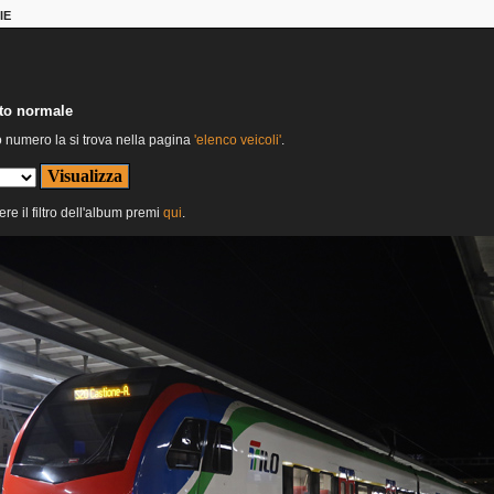
IE
nto normale
o numero la si trova nella pagina
'elenco veicoli'
.
ere il filtro dell'album premi
qui
.