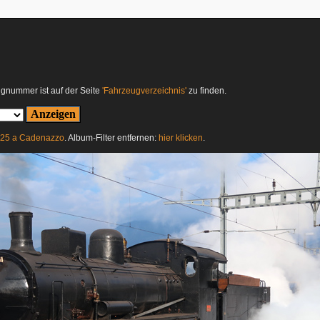
ugnummer ist auf der Seite
'Fahrzeugverzeichnis'
zu finden.
 625 a Cadenazzo
. Album-Filter entfernen:
hier klicken
.