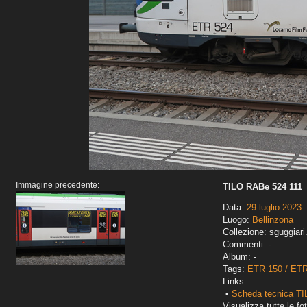
Immagine precedente:
TILO RABe 524 111
Data:
29 luglio 2023
Luogo:
Bellinzona
Collezione: sguggiari
Commenti: -
Album: -
Tags:
ETR 150 / ET
Links:
•
Scheda tecnica T
Visualizza tutte le fot