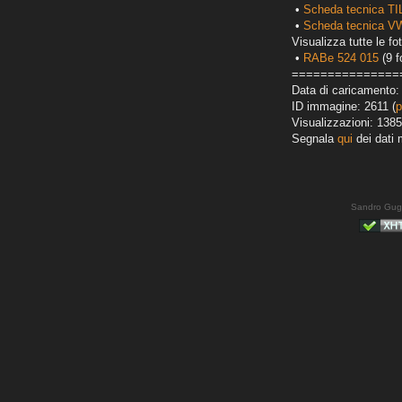
•
Scheda tecnica T
•
Scheda tecnica VW
Visualizza tutte le fot
•
RABe 524 015
(9 f
===============
Data di caricamento:
ID immagine: 2611 (
p
Visualizzazioni: 1385
Segnala
qui
dei dati 
Sandro Gug