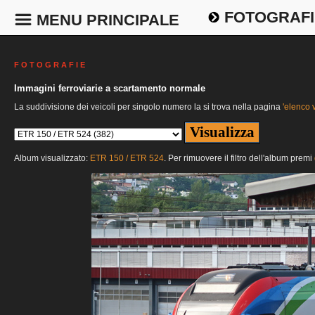
FOTOGRAFI
MENU PRINCIPALE
F O T O G R A F I E
Immagini ferroviarie a scartamento normale
La suddivisione dei veicoli per singolo numero la si trova nella pagina
'elenco v
Album visualizzato:
ETR 150 / ETR 524
. Per rimuovere il filtro dell'album premi