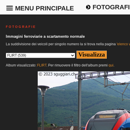
FOTOGRAFI
MENU PRINCIPALE
F O T O G R A F I E
Immagini ferroviarie a scartamento normale
La suddivisione dei veicoli per singolo numero la si trova nella pagina
'elenco v
Album visualizzato:
FLIRT
. Per rimuovere il filtro dell'album premi
qui
.