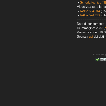
•
Scheda tecnica T
Visualizza tutte le fot
•
RABe 524 014
(9 f
•
RABe 524 113
(8 f
===============
Data di caricamento:
ID immagine: 2587 (
Visualizzazioni: 1039
Segnala
qui
dei dati 
Sandro Gug