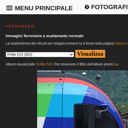
FOTOGRAFI
MENU PRINCIPALE
F O T O G R A F I E
Immagini ferroviarie a scartamento normale
La suddivisione dei veicoli per singolo numero la si trova nella pagina
'elenco v
Album visualizzato:
RABe 524
. Per rimuovere il filtro dell'album premi
qui
.