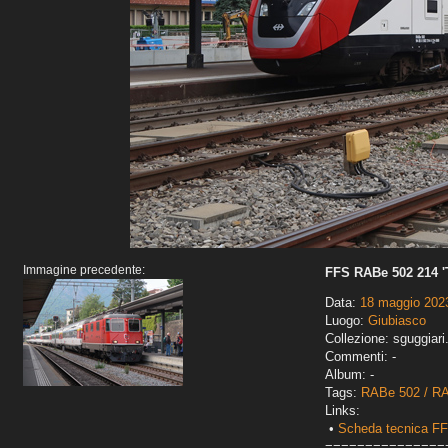
Immagine precedente:
FFS RABe 502 214 '
Data:
18 maggio 202
Luogo:
Giubiasco
Collezione: sguggiari
Commenti: -
Album: -
Tags:
RABe 502 / RA
Links:
•
Scheda tecnica F
===============