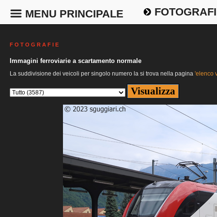
FOTOGRAFI
MENU PRINCIPALE
F O T O G R A F I E
Immagini ferroviarie a scartamento normale
La suddivisione dei veicoli per singolo numero la si trova nella pagina
'elenco v