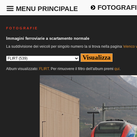
FOTOGRAFI
MENU PRINCIPALE
F O T O G R A F I E
Immagini ferroviarie a scartamento normale
La suddivisione dei veicoli per singolo numero la si trova nella pagina
'elenco v
Album visualizzato:
FLIRT
. Per rimuovere il filtro dell'album premi
qui
.