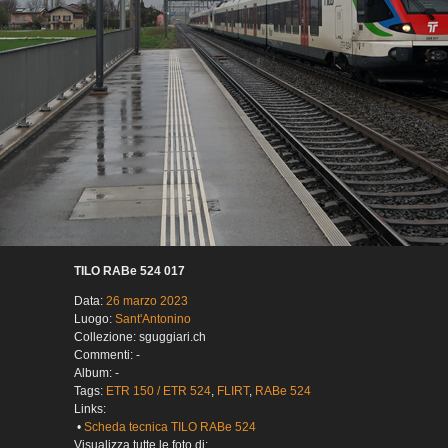
TILO RABe 524 017
Data:
26 marzo 2023
Luogo:
Sant'Antonino
Collezione: sguggiari.ch
Commenti: -
Album: -
Tags:
ETR 150 / ETR 524
,
FLIRT
,
RABe 524
Links:
•
Scheda tecnica TILO RABe 524
Visualizza tutte le foto di: