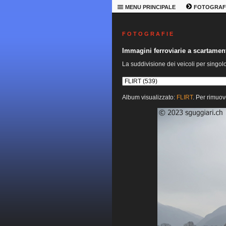
MENU PRINCIPALE
FOTOGRAF
F O T O G R A F I E
Immagini ferroviarie a scartame
La suddivisione dei veicoli per singol
Album visualizzato:
FLIRT
. Per rimuov