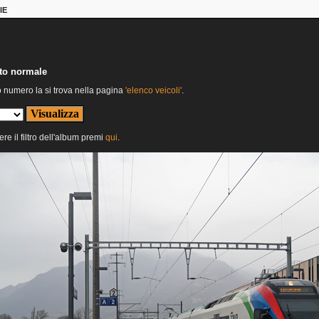
IE
nto normale
o numero la si trova nella pagina
'elenco veicoli'
.
ere il filtro dell'album premi
qui
.