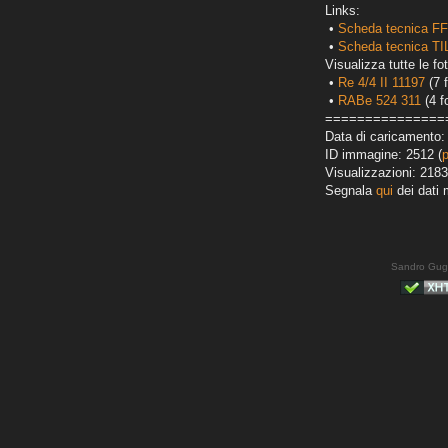
Links:
•
Scheda tecnica FF
•
Scheda tecnica TI
Visualizza tutte le fot
•
Re 4/4 II 11197
(7 f
•
RABe 524 311
(4 f
===============
Data di caricamento:
ID immagine: 2512 (
Visualizzazioni: 2183
Segnala
qui
dei dati 
Sandro Gug