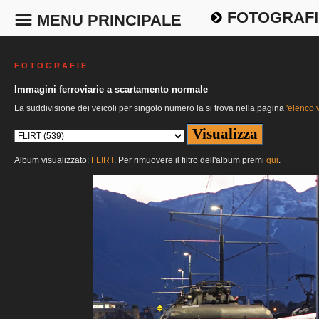
FOTOGRAFI
MENU PRINCIPALE
F O T O G R A F I E
Immagini ferroviarie a scartamento normale
La suddivisione dei veicoli per singolo numero la si trova nella pagina
'elenco v
Album visualizzato:
FLIRT
. Per rimuovere il filtro dell'album premi
qui
.