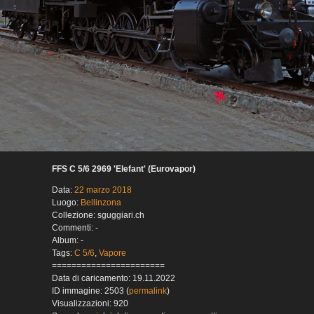
FFS C 5/6 2969 'Elefant' (Eurovapor)
Data:
22 marzo 2018
Luogo:
Bellinzona
Collezione: sguggiari.ch
Commenti: -
Album: -
Tags:
C 5/6
,
Vapore
=======================
Data di caricamento: 19.11.2022
ID immagine: 2503 (
permalink
)
Visualizzazioni: 920