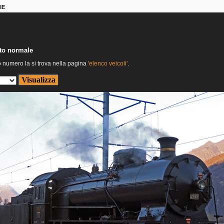
IE
nto normale
o numero la si trova nella pagina
'elenco veicoli'
.