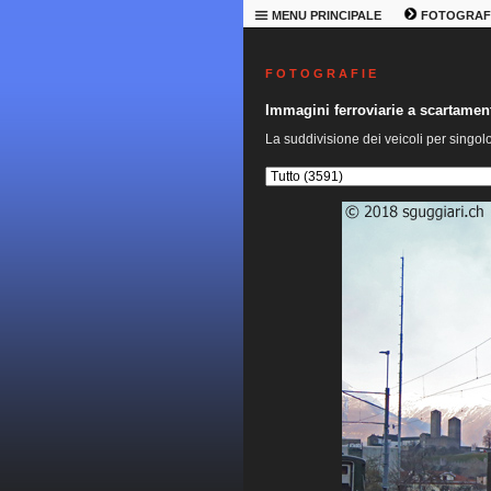
MENU PRINCIPALE
FOTOGRAF
F O T O G R A F I E
Immagini ferroviarie a scartame
La suddivisione dei veicoli per singol