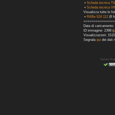
•
Scheda tecnica T
•
Scheda tecnica VW
Visualizza tutte le fot
•
RABe 524 112
(8 f
===============
Data di caricamento:
ID immagine: 2398 (
Visualizzazioni: 1515
Segnala
qui
dei dati 
Sandro Gug