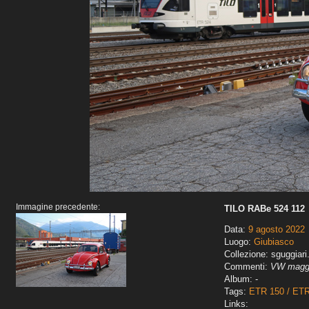
Immagine precedente:
TILO RABe 524 112
Data:
9 agosto 2022
Luogo:
Giubiasco
Collezione: sguggiari
Commenti:
VW maggi
Album: -
Tags:
ETR 150 / ET
Links: