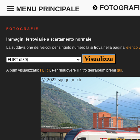
FOTOGRAFI
MENU PRINCIPALE
F O T O G R A F I E
Immagini ferroviarie a scartamento normale
La suddivisione dei veicoli per singolo numero la si trova nella pagina
'elenco v
Album visualizzato:
FLIRT
. Per rimuovere il filtro dell'album premi
qui
.