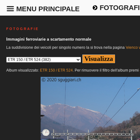
FOTOGRAFI
MENU PRINCIPALE
F O T O G R A F I E
Immagini ferroviarie a scartamento normale
La suddivisione dei veicoli per singolo numero la si trova nella pagina
'elenco v
Album visualizzato:
ETR 150 / ETR 524
. Per rimuovere il filtro dell'album premi